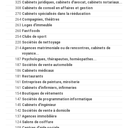
325
Cabinets juridiques, cabinets d'avocat, cabinets notariaux...
308
Cabinets de conseil en affaires et gestion
270
Cabinets spécialisés dans la rééducation
264
Compagnies, théâtres
263
Loges d'immeuble
260
Fastfoods
254
Clubs de sport
220
Sociétés de nettoyage
214
Agences matrimoniale ou de rencontres, cabinets de
voyance...
187
Psychologues, thérapeutes, homéopathes...
187
Sociétés de vente automobile
186
Cabinets médicaux
181
Restaurants
161
Entreprises de peinture, miroiterie
161
Cabinets d'infirmiers, infirmeries
154
Boutiques de vêtements
147
Sociétés de programmation informatique
145
Cabinets d'ingénieur
142
Sociétés de vente à domicile
137
Agences immobilière
124
Salons de coiffure
109
Centres d'aide sociale