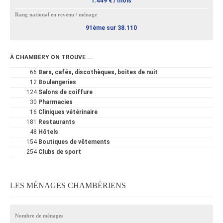
1.449 € / mois
Rang national en revenu / ménage
91ème sur 38.110
À CHAMBÉRY ON TROUVE ...
66
Bars, cafés, discothèques, boites de nuit
12
Boulangeries
124
Salons de coiffure
30
Pharmacies
16
Cliniques vétérinaire
181
Restaurants
48
Hôtels
154
Boutiques de vêtements
254
Clubs de sport
LES MÉNAGES CHAMBÉRIENS
Nombre de ménages