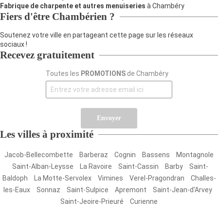
Fabrique de charpente et autres menuiseries
à Chambéry
Fiers d'être Chambérien ?
Soutenez votre ville en partageant cette page sur les réseaux
sociaux !
Recevez gratuitement
Toutes les
PROMOTIONS
de
Chambéry
Envoyer
Les villes à proximité
Jacob-Bellecombette
Barberaz
Cognin
Bassens
Montagnole
Saint-Alban-Leysse
La Ravoire
Saint-Cassin
Barby
Saint-
Baldoph
La Motte-Servolex
Vimines
Verel-Pragondran
Challes-
les-Eaux
Sonnaz
Saint-Sulpice
Apremont
Saint-Jean-d'Arvey
Saint-Jeoire-Prieuré
Curienne