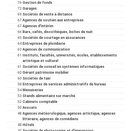
76
Gestion de fonds
72
Garages
69
Sociétés de vente à distance
67
Agences de soutien aux entreprises
67
Agences d'intérim
66
Bars, cafés, discothèques, boites de nuit
65
Sociétés de courtage en assurances
64
Entreprises de plomberie
63
Agences de communication
61
Instituts, facultés, universités, écoles, établissements
artistique et culturel
61
Sociétés de conseil en systèmes informatiques
60
Gérant patrimoine mobilier
60
Sociétés de taxi
58
Entreprises de services administratifs de bureau
54
Menuiseries
53
Stands alimentaire sur marché
52
Cabinets comptable
50
Avocats
48
Agences météorologique, agences artistique, agences
littéraire, agences de comédiens
48
Hôtels
47
Sociétés de photocopies et d'impression