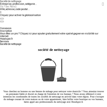
Entreprise, profession, catégorie...
Ville, adresse, code postal...
Cliquez pour activer la géolocalisation
Connexion
Inscription
Vous êtes un pro ? Cliquez ici pour ajouter gratuitement votre spot et gagner en visibilité sur
internet.
Hoodspot.fr
Services
Société de nettoyage
société de nettoyage
Vous cherchez un homme ou une femme de ménage pour nettoyer votre domicile ? Vous aimeriez trouver
un prestataire fiable et discret en charge de l'entretien de vos bureaux ? Nous avons référencé à votre
intention les coordonnées de toutes les sociétés de nettoyage en activité dans votre région. Pour s'occuper
du ménage courant de votre maison ou de votre appartement, faire briller votre boutique ou vos bureaux,
faites appel aux professionnels du nettoyage avec Hoodspot.fr.