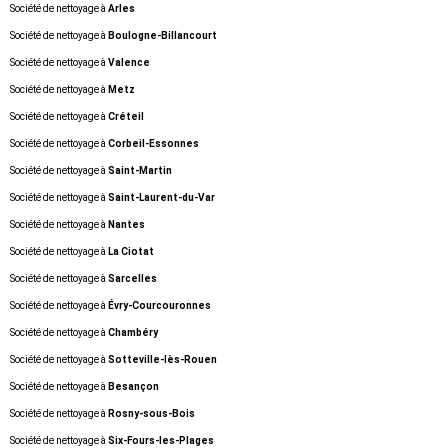
Société de nettoyage à
Arles
Société de nettoyage à
Boulogne-Billancourt
Société de nettoyage à
Valence
Société de nettoyage à
Metz
Société de nettoyage à
Créteil
Société de nettoyage à
Corbeil-Essonnes
Société de nettoyage à
Saint-Martin
Société de nettoyage à
Saint-Laurent-du-Var
Société de nettoyage à
Nantes
Société de nettoyage à
La Ciotat
Société de nettoyage à
Sarcelles
Société de nettoyage à
Évry-Courcouronnes
Société de nettoyage à
Chambéry
Société de nettoyage à
Sotteville-lès-Rouen
Société de nettoyage à
Besançon
Société de nettoyage à
Rosny-sous-Bois
Société de nettoyage à
Six-Fours-les-Plages