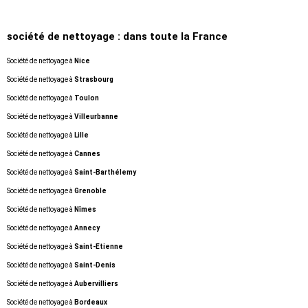
société de nettoyage :
dans toute la France
Société de nettoyage à
Nice
Société de nettoyage à
Strasbourg
Société de nettoyage à
Toulon
Société de nettoyage à
Villeurbanne
Société de nettoyage à
Lille
Société de nettoyage à
Cannes
Société de nettoyage à
Saint-Barthélemy
Société de nettoyage à
Grenoble
Société de nettoyage à
Nîmes
Société de nettoyage à
Annecy
Société de nettoyage à
Saint-Etienne
Société de nettoyage à
Saint-Denis
Société de nettoyage à
Aubervilliers
Société de nettoyage à
Bordeaux