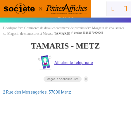
Vous êtes un pro ? Cliquez ici pour ajouter
gratuitement votre spot et gagner en visibilité sur
internet.
Hoodspot.fr
Commerce de détail et commerce de proximité
Magasin de chaussures
n° de siret 35162571000063
Magasin de chaussures à Metz
TAMARIS
TAMARIS - METZ
Magasin de chaussures
2 Rue des Messageries, 57000 Metz