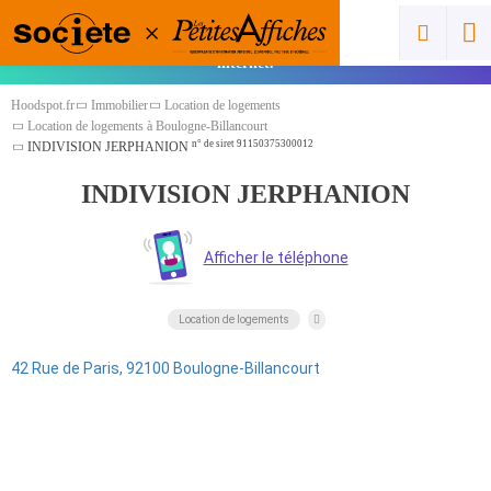
Vous êtes un pro ? Cliquez ici pour ajouter
gratuitement votre spot et gagner en visibilité sur
internet.
Hoodspot.fr
Immobilier
Location de logements
Location de logements à Boulogne-Billancourt
n° de siret 91150375300012
INDIVISION JERPHANION
INDIVISION JERPHANION
Location de logements
42 Rue de Paris, 92100 Boulogne‑Billancourt