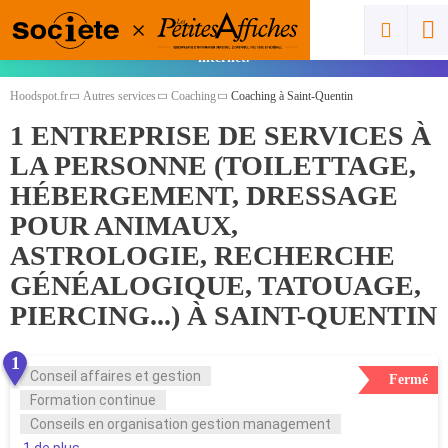
Vous êtes un pro ? Cliquez ici pour ajouter
gratuitement votre spot et gagner en visibilité sur
internet.
Hoodspot.fr
Autres services
Coaching
Coaching à Saint-Quentin
1 ENTREPRISE
DE SERVICES À
LA PERSONNE (TOILETTAGE,
HÉBERGEMENT, DRESSAGE
POUR ANIMAUX,
ASTROLOGIE, RECHERCHE
GÉNÉALOGIQUE, TATOUAGE,
PIERCING...) À SAINT-QUENTIN
1
Conseil affaires et gestion
Fermé
Formation continue
Conseils en organisation gestion management