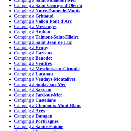
Camping à
Saint-Palais-sur-Mer
Camping à
Saint-Georges-d'Oléron
Camping à
Notre-Dame-de-Monts
Camping à
Grimaud
Camping à
Vallon-Pont-d'Arc
Camping à
Messanges
Camping à
Ambon
Camping à
Talmont-Saint-Hilaire
Camping à
Saint-Jean-de-Luz
Camping à
Erquy
Camping à
Carcans
Camping à
Bénodet
Camping à
Vendres
Camping à
Meschers-sur-Gironde
Camping à
Lacanau
Camping à
Vendays-Montalivet
Camping à
Soulac-sur-Mer
Camping à
Sarzeau
Camping à
Jard-sur-Mer
Camping à
Castellane
Camping à
Chamonix-Mont-Blanc
Camping à
Arès
Camping à
Damgan
Camping à
Portiragnes
Camping à
Sainte-Enimie