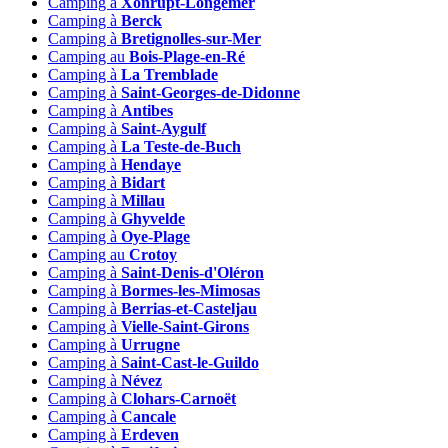
Camping à
Xonrupt-Longemer
Camping à
Berck
Camping à
Bretignolles-sur-Mer
Camping au
Bois-Plage-en-Ré
Camping à
La Tremblade
Camping à
Saint-Georges-de-Didonne
Camping à
Antibes
Camping à
Saint-Aygulf
Camping à
La Teste-de-Buch
Camping à
Hendaye
Camping à
Bidart
Camping à
Millau
Camping à
Ghyvelde
Camping à
Oye-Plage
Camping au
Crotoy
Camping à
Saint-Denis-d'Oléron
Camping à
Bormes-les-Mimosas
Camping à
Berrias-et-Casteljau
Camping à
Vielle-Saint-Girons
Camping à
Urrugne
Camping à
Saint-Cast-le-Guildo
Camping à
Névez
Camping à
Clohars-Carnoët
Camping à
Cancale
Camping à
Erdeven