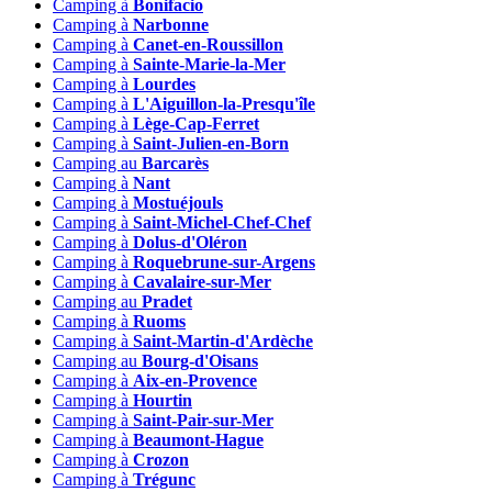
Camping à
Bonifacio
Camping à
Narbonne
Camping à
Canet-en-Roussillon
Camping à
Sainte-Marie-la-Mer
Camping à
Lourdes
Camping à
L'Aiguillon-la-Presqu'île
Camping à
Lège-Cap-Ferret
Camping à
Saint-Julien-en-Born
Camping au
Barcarès
Camping à
Nant
Camping à
Mostuéjouls
Camping à
Saint-Michel-Chef-Chef
Camping à
Dolus-d'Oléron
Camping à
Roquebrune-sur-Argens
Camping à
Cavalaire-sur-Mer
Camping au
Pradet
Camping à
Ruoms
Camping à
Saint-Martin-d'Ardèche
Camping au
Bourg-d'Oisans
Camping à
Aix-en-Provence
Camping à
Hourtin
Camping à
Saint-Pair-sur-Mer
Camping à
Beaumont-Hague
Camping à
Crozon
Camping à
Trégunc