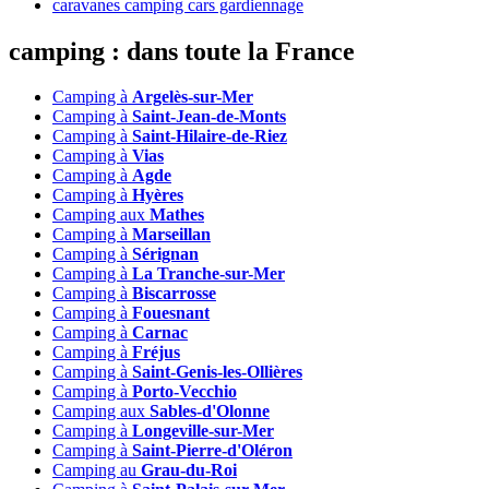
caravanes camping cars gardiennage
camping :
dans toute la France
Camping à
Argelès-sur-Mer
Camping à
Saint-Jean-de-Monts
Camping à
Saint-Hilaire-de-Riez
Camping à
Vias
Camping à
Agde
Camping à
Hyères
Camping aux
Mathes
Camping à
Marseillan
Camping à
Sérignan
Camping à
La Tranche-sur-Mer
Camping à
Biscarrosse
Camping à
Fouesnant
Camping à
Carnac
Camping à
Fréjus
Camping à
Saint-Genis-les-Ollières
Camping à
Porto-Vecchio
Camping aux
Sables-d'Olonne
Camping à
Longeville-sur-Mer
Camping à
Saint-Pierre-d'Oléron
Camping au
Grau-du-Roi