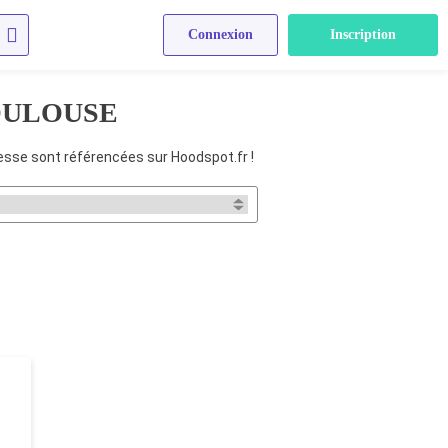
é sur internet.
Connexion
Inscription
OULOUSE
esse sont référencées sur Hoodspot.fr !