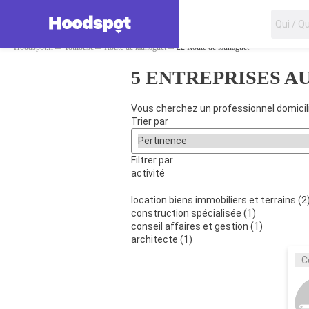
Vous êtes un p
Hoodspot.fr
Toulouse
Route de launaguet
22 Route de launaguet
5 ENTREPRISES A
Vous cherchez un professionnel domicili
Trier par
Filtrer par
activité
location biens immobiliers et terrains
(2
construction spécialisée
(1)
conseil affaires et gestion
(1)
architecte
(1)
C