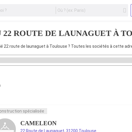
ro ? Cliquez ici pour ajouter gratuitement votre spot et gagner en visibilit
U
22 ROUTE DE LAUNAGUET À T
é 22 route de launaguet à Toulouse ? Toutes les sociétés à cette adr
)
onstruction spécialisée
CAMELEON
22 Route de Launaguet, 31200 Toulouse