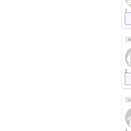
1
A
2
L